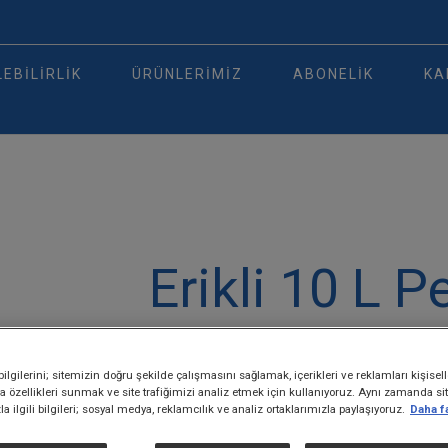
EBILIRLIK
ÜRÜNLERIMIZ
ABONELIK
KA
Erikli 10 L P
Paylaş
lgilerini; sitemizin doğru şekilde çalışmasını sağlamak, içerikleri ve reklamları kişisel
 özellikleri sunmak ve site trafiğimizi analiz etmek için kullanıyoruz. Aynı zamanda si
a ilgili bilgileri; sosyal medya, reklamcılık ve analiz ortaklarımızla paylaşıyoruz.
Daha fa
Erikli 10 L pet şişe su
, eşsiz lezzetiyle