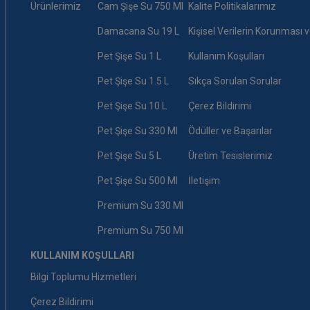
Ürünlerimiz
Cam Şişe Su 750 Ml
Kalite Politikalarımız
Damacana Su 19 L
Kişisel Verilerin Korunması ve 
Pet Şişe Su 1 L
Kullanım Koşulları
Pet Şişe Su 1.5 L
Sıkça Sorulan Sorular
Pet Şişe Su 10 L
Çerez Bildirimi
Pet Şişe Su 330 Ml
Ödüller ve Başarılar
Pet Şişe Su 5 L
Üretim Tesislerimiz
Pet Şişe Su 500 Ml
İletişim
Premium Su 330 Ml
Premium Su 750 Ml
KULLANIM KOŞULLARI
Bilgi Toplumu Hizmetleri
Çerez Bildirimi