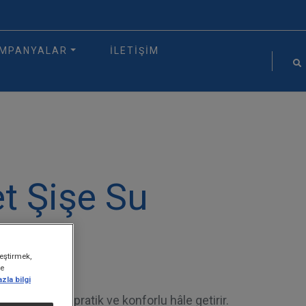
MPANYALAR
İLETIŞIM
et Şişe Su
leştirmek,
te
zla bilgi
 su tüketimini pratik ve konforlu hâle getirir.