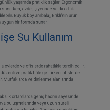
 günlük yaşamda pratiklik sağlar. Ergonomik
ğı sunarken; evde, iş yerinde ya da ortak
ilebilir. Büyük boy ambalaj, Erikli’nin ürün
a uygun bir formda sunar.
Şişe Su Kullanım
la evlerde ve ofislerde rahatlıkla tercih edilir.
düzenli ve pratik hâle getirirken, ofislerde
ar. Mutfaklarda ve dinlenme alanlarında
alabalık ortamlarda geniş hacmi sayesinde
hava buluşmalarında veya uzun süreli
 zahmetsizce karşılar. Gün boyu serinlik ve