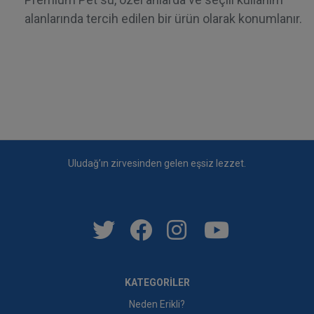
alanlarında tercih edilen bir ürün olarak konumlanır.
Uludağ’ın zirvesinden gelen eşsiz lezzet.
Social Links
Info menu
KATEGORILER
Neden Erikli?