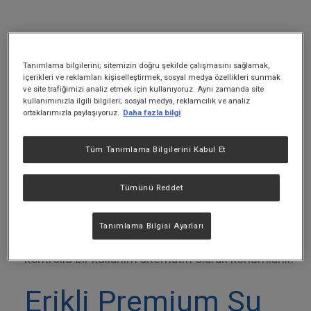
Erikli Premium su pet şişe 330 ml
, Uludağ’ın
zirvesinden gelen doğal kaynak suyunu premium
Tanımlama bilgilerini; sitemizin doğru şekilde çalışmasını sağlamak,
pet şişe formunda sunan özel bir üründür.
içerikleri ve reklamları kişiselleştirmek, sosyal medya özellikleri sunmak
ve site trafiğimizi analiz etmek için kullanıyoruz. Aynı zamanda site
Premium Pet seri içinde yer alan bu ürün, ambalaj
kullanımınızla ilgili bilgileri; sosyal medya, reklamcılık ve analiz
ortaklarımızla paylaşıyoruz.
Daha fazla bilgi
tasarımı ve sunum diliyle seçkin kullanım
alanlarına hitap eder.
Tüm Tanımlama Bilgilerini Kabul Et
330 ml’lik kompakt hacmi, masa düzenine uyum
sağlayan formu ve sade duruşuyla toplantılarda,
Tümünü Reddet
özel davetlerde ve sunumun ön planda olduğu
ortamlarda tercih edilir. Erikli Premium Pet 330 ml,
Tanımlama Bilgisi Ayarları
premium ürün tercih eden kullanıcılar için zarif ve
kontrollü bir kullanım alternatifi olarak konumlanır.
Erikli Premium Su