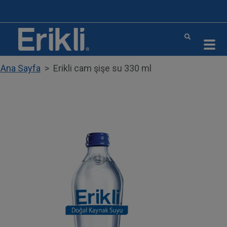
Ana içeriğe atla
Ana Sayfa
Erikli cam şişe su 330 ml