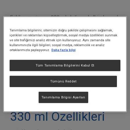
Erikli cam şişe su 330 ml
, doğanın kalbinden gelen
eşsiz lezzeti premium cam şişe formunda sunar.
Tanımlama bilgilerini; sitemizin doğru şekilde çalışmasını sağlamak,
Biyoçeşitliliğin kalbindeki Uludağ’ın zirvesinden
içerikleri ve reklamları kişiselleştirmek, sosyal medya özellikleri sunmak
gelen doğal kaynak suyu, özenle şişelenip yıllardır
ve site trafiğimizi analiz etmek için kullanıyoruz. Aynı zamanda site
kullanımınızla ilgili bilgileri; sosyal medya, reklamcılık ve analiz
değişmeyen Erikli lezzetiyle buluşur. Tek kişilik
ortaklarımızla paylaşıyoruz.
Daha fazla bilgi
ideal ebatı sayesinde sofralarda ve günlük
yaşamın her anında premium bir kullanım sunar.
Tüm Tanımlama Bilgilerini Kabul Et
Erikli lezzeti ve aradığınız kalite, premium cam
şişede hayat bulur.
Tümünü Reddet
Erikli Cam Şişe Su
Tanımlama Bilgisi Ayarları
330 ml Özellikleri