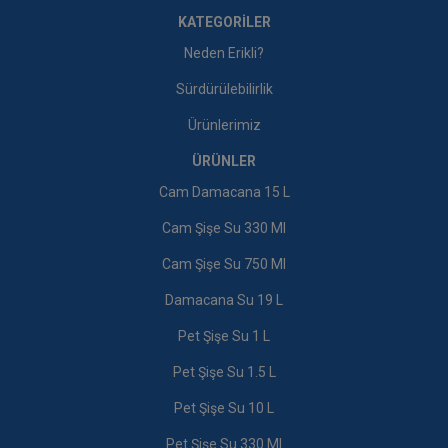
Info menu
KATEGORILER
Neden Erikli?
Sürdürülebilirlik
Ürünlerimiz
ÜRÜNLER
Cam Damacana 15 L
Cam Şişe Su 330 Ml
Cam Şişe Su 750 Ml
Damacana Su 19 L
Pet Şişe Su 1 L
Pet Şişe Su 1.5 L
Pet Şişe Su 10 L
Pet Şişe Su 330 Ml